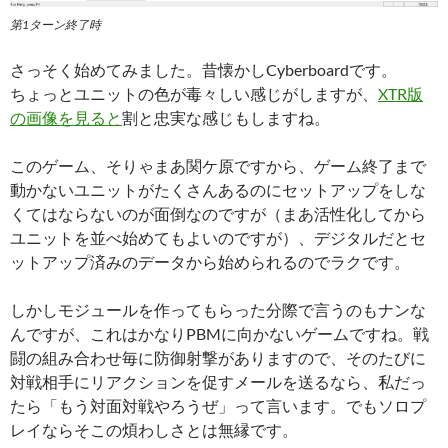
第1ターン終了時
さっそく始めてみました。昔懐かしCyberboardです。
ちょっとユニットの色が毒々しい感じがしますが、
XTR版
の画像を見ると
割と忠実な感じもしますね。
このゲーム、そりゃまあ関ケ原ですから、ゲーム終了まで
動かないユニットがたくさんあるのにセットアップをしな
くてはならないのが面倒なのですが（まあ活性化してから
ユニットを並べ始めてもよいのですが）、デジタルだとセ
ットアップ済みのデータから始められるのでラクです。
しかしモジュールを作ってもらった分際で言うのもナンな
んですが、これはかなりPBMに向かないゲームですね。戦
闘の組み合わせ毎に防御射撃がありますので、そのたびに
対戦相手にリアクションを促すメールを送るなら、私だっ
たら「もう対面対戦やろうぜ」って言います。でもソロプ
レイならそこの煩わしさとは無縁です。