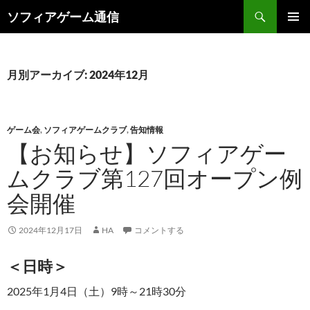
検
ソフィアゲーム通信
索
コ
メインメ
ン
ニュー
テ
ン
月別アーカイブ: 2024年12月
ツ
へ
ス
キ
ゲーム会
,
ソフィアゲームクラブ
,
告知情報
ッ
【お知らせ】ソフィアゲー
プ
ムクラブ第127回オープン例
会開催
2024年12月17日
HA
コメントする
＜日時＞
2025年1月4日（土）9時～21時30分