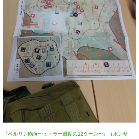
『ベルリン陥落〜ヒトラー最期の12ターン〜』（ボンサ