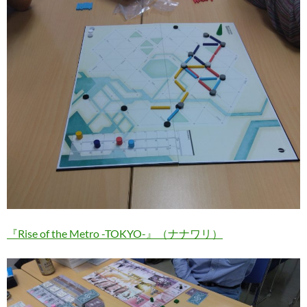
『Rise of the Metro -TOKYO-』（ナナワリ）