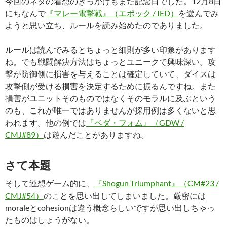
今回のネタの着想のきっかけもまた記念日でした。12月8日
にちなんで
『マレー電撃戦』（エポック / IED）
を遊んでみ
ようと思い立ち、ルールを読み始めたのでありました。
ルールは読んでみるとちょっと細則が多い印象があります
ね。でも戦闘解決方法はちょっとユニークで興味深い。攻
撃が防御側に損害を与えることは確定していて、ダイスは
攻撃側が受ける損害を決定するために振るんですね。また
損害がユニットそのものではなくそのモラルに及ぶという
のも、これが唯一ではありませんが採用例は多くないと思
われます。他の例では
『ベダ・フォム』（GDW /
CMJ#89）
は遊んだことがありますね。
さて本題
そして連想ゲーム的に、
『Shogun Triumphant』（CM#23 /
CMJ#54）
のことを思い出してしまいました。厳密には
moraleとcohesionは違う概念らしいですが思い出しちゃっ
たものはしょうがない。