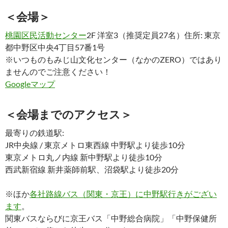
＜会場＞
桃園区民活動センター
2F 洋室3（推奨定員27名）住所: 東京
都中野区中央4丁目57番1号
※いつものもみじ山文化センター（なかのZERO）ではあり
ませんのでご注意ください！
Googleマップ
＜会場までのアクセス＞
最寄りの鉄道駅:
JR中央線 / 東京メトロ東西線 中野駅より徒歩10分
東京メトロ丸ノ内線 新中野駅より徒歩10分
西武新宿線 新井薬師前駅、沼袋駅より徒歩20分
※ほか
各社路線バス（関東・京王）に中野駅行きがござい
ます
。
関東バスならびに京王バス「中野総合病院」「中野保健所