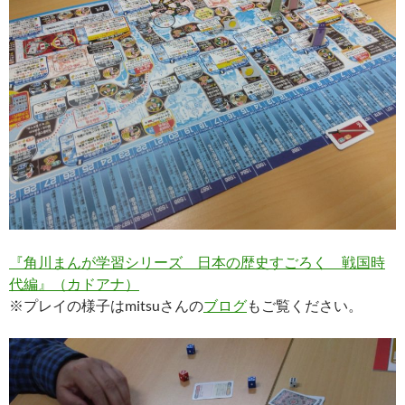
『角川まんが学習シリーズ 日本の歴史すごろく 戦国時
代編』（カドアナ）
※プレイの様子はmitsuさんの
ブログ
もご覧ください。