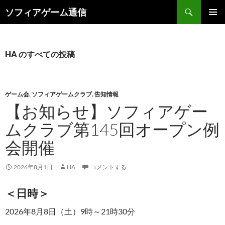
検
ソフィアゲーム通信
索
コ
メインメ
ン
ニュー
テ
ン
HA のすべての投稿
ツ
へ
ス
キ
ゲーム会
,
ソフィアゲームクラブ
,
告知情報
ッ
【お知らせ】ソフィアゲー
プ
ムクラブ第145回オープン例
会開催
2026年8月1日
HA
コメントする
＜日時＞
2026年8月8日（土）9時～21時30分