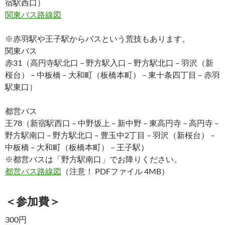
宿駅西口）
関東バス路線図
※赤羽駅や王子駅からバスという荒技もあります。
関東バス
赤31（高円寺駅北口 – 野方駅入口 – 野方駅北口 – 羽沢（新
桜台） – 中板橋 – 大和町（板橋本町） – 東十条四丁目 – 赤羽
駅東口）
都営バス
王78（新宿駅西口 – 中野坂上 – 新中野 – 東高円寺 – 高円寺 –
野方駅南口 – 野方駅北口 – 豊玉中2丁目 – 羽沢（新桜台） –
中板橋 – 大和町（板橋本町） – 王子駅）
※都営バスは「野方駅南口」でお降りください。
都営バス路線図
（注意！ PDFファイル 4MB）
＜参加費＞
300円