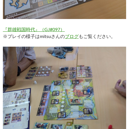
『群雄戦国時代』（GJ#097）
※プレイの様子はmitsuさんの
ブログ
もご覧ください。