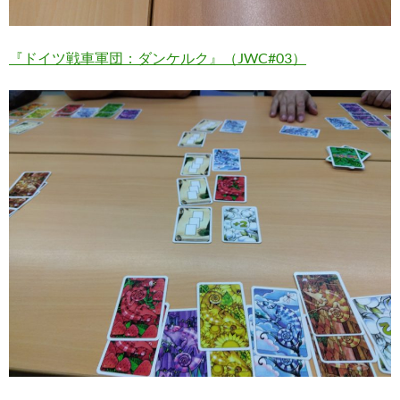
『ドイツ戦車軍団：ダンケルク』（JWC#03）