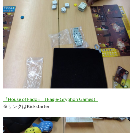
『House of Fado』（Eagle-Gryphon Games）
※リンクはKickstarter