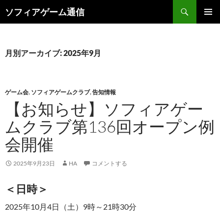
検
ソフィアゲーム通信
索
コ
メインメ
ン
ニュー
テ
ン
月別アーカイブ: 2025年9月
ツ
へ
ス
キ
ゲーム会
,
ソフィアゲームクラブ
,
告知情報
ッ
【お知らせ】ソフィアゲー
プ
ムクラブ第136回オープン例
会開催
2025年9月23日
HA
コメントする
＜日時＞
2025年10月4日（土）9時～21時30分