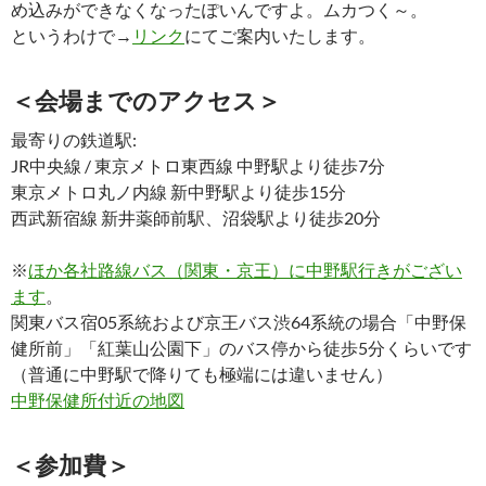
め込みができなくなったぽいんですよ。ムカつく～。
というわけで→
リンク
にてご案内いたします。
＜会場までのアクセス＞
最寄りの鉄道駅:
JR中央線 / 東京メトロ東西線 中野駅より徒歩7分
東京メトロ丸ノ内線 新中野駅より徒歩15分
西武新宿線 新井薬師前駅、沼袋駅より徒歩20分
※
ほか各社路線バス（関東・京王）に中野駅行きがござい
ます
。
関東バス宿05系統および京王バス渋64系統の場合「中野保
健所前」「紅葉山公園下」のバス停から徒歩5分くらいです
（普通に中野駅で降りても極端には違いません）
中野保健所付近の地図
＜参加費＞