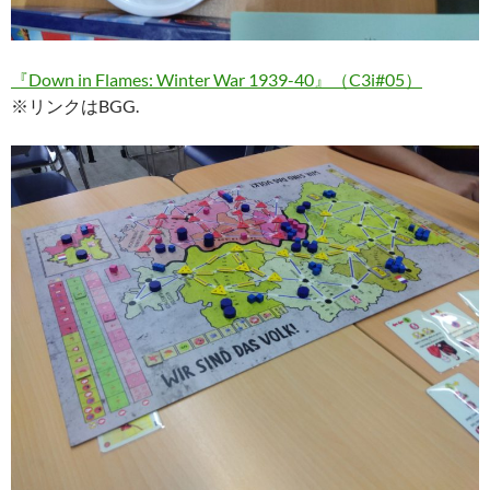
『Down in Flames: Winter War 1939-40』（C3i#05）
※リンクはBGG.