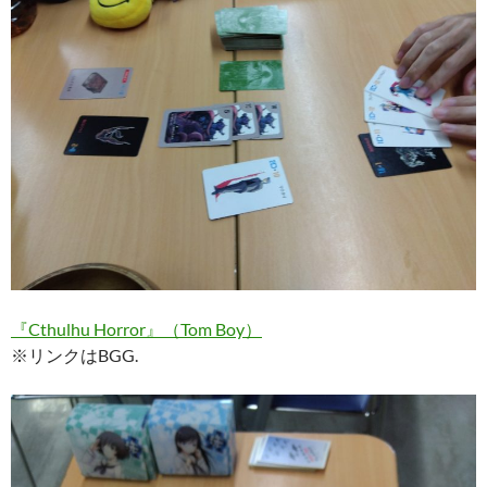
『Cthulhu Horror』（Tom Boy）
※リンクはBGG.