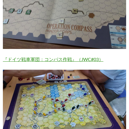
『ドイツ戦車軍団：コンパス作戦』（JWC#03）