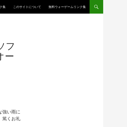
ク集
このサイトについて
無料ウォーゲームリンク集
 ソフ
オー
な強い雨に
。篤くお礼