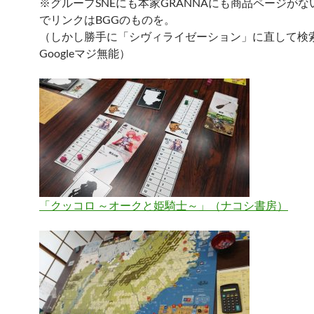
※グループSNEにも本家GRANNAにも商品ページが
でリンクはBGGのものを。
（しかし勝手に「シヴィライゼーション」に直して検
Googleマジ無能）
「クッコロ ～オークと姫騎士～」（ナコシ書房）