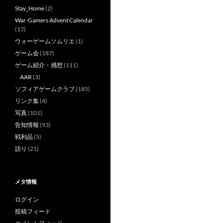
Stay_Home
(2)
War-Gamers Advent Calendar
(17)
ウォーゲームソムリエ
(1)
ゲーム会
(187)
ゲーム紹介・感想
(111)
AAR
(3)
ソフィアゲームクラブ
(185)
リンク集
(4)
写真
(101)
告知情報
(93)
戦利品
(5)
語り
(21)
メタ情報
ログイン
投稿フィード