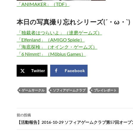
「ANIMAKER」（TDF）
本日の写真撮り忘れシリーズ(´・ω・`)
「独裁者はつらいよ」（達磨ゲームズ）
「Elfenland」（AMIGO Spiele）
「海底探検」（オインク・ゲームズ）
「6 Nimmt!」（Möbius Games）
Twitter
Facebook
ゲームサークル
ソフィアゲームクラブ
プレイレポート
投
前の投稿
稿
【活動報告】2016-10-29 ソフィアゲームクラブ第57回オー