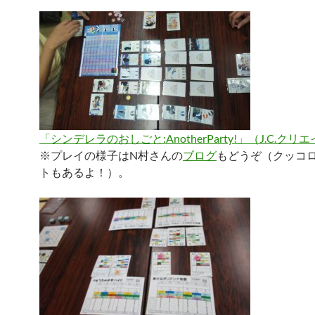
「シンデレラのおしごと:AnotherParty!」（J.C.クリ
※プレイの様子はN村さんの
ブログ
もどうぞ（クッコ
トもあるよ！）。