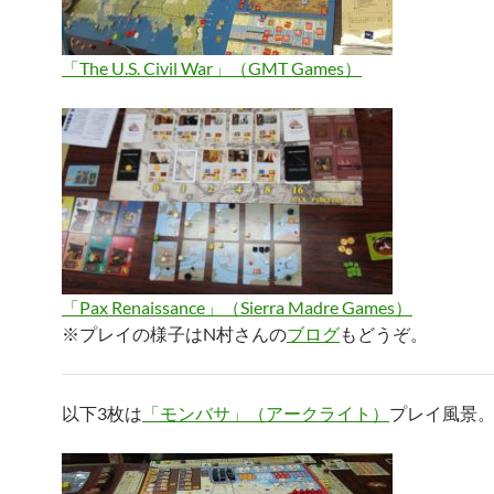
「The U.S. Civil War」（GMT Games）
「Pax Renaissance」（Sierra Madre Games）
※プレイの様子はN村さんの
ブログ
もどうぞ。
以下3枚は
「モンバサ」（アークライト）
プレイ風景