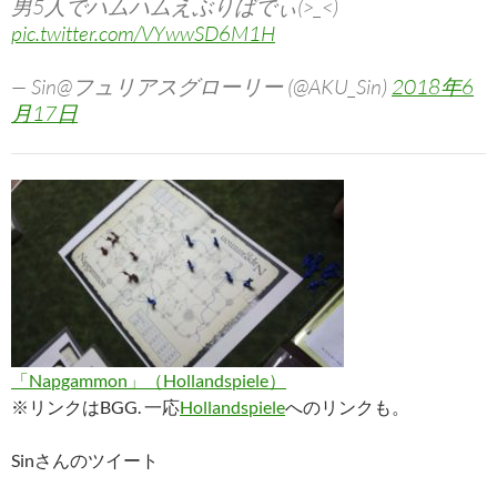
男5人でハムハムえぶりばでぃ(>_<)
pic.twitter.com/VYwwSD6M1H
— Sin@フュリアスグローリー (@AKU_Sin)
2018年6
月17日
「Napgammon」（Hollandspiele）
※リンクはBGG. 一応
Hollandspiele
へのリンクも。
Sinさんのツイート