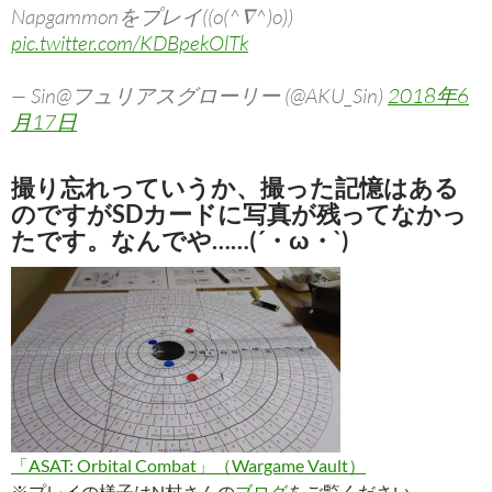
Napgammonをプレイ((o(^∇^)o))
pic.twitter.com/KDBpekOlTk
— Sin@フュリアスグローリー (@AKU_Sin)
2018年6
月17日
撮り忘れっていうか、撮った記憶はある
のですがSDカードに写真が残ってなかっ
たです。なんでや……(´・ω・`)
「ASAT: Orbital Combat」（Wargame Vault）
※プレイの様子はN村さんの
ブログ
をご覧ください。