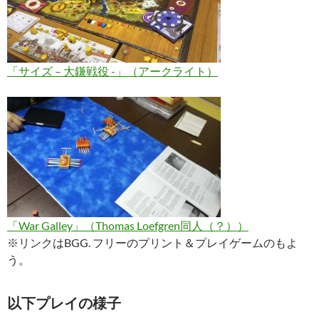
「サイズ – 大鎌戦役 -」（アークライト）
「War Galley」（Thomas Loefgren同人（？））
※リンクはBGG. フリーのプリント＆プレイゲームのもよ
う。
以下プレイの様子