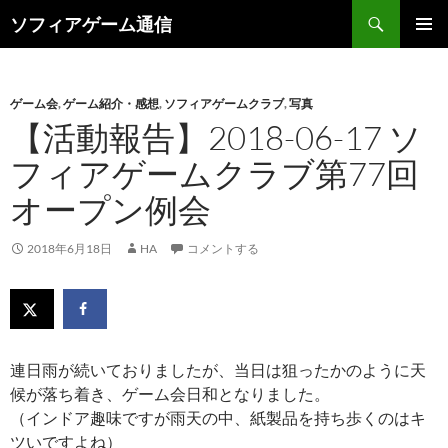
検
ソフィアゲーム通信
索
コ
メインメ
ン
ニュー
テ
ン
ゲーム会
,
ゲーム紹介・感想
,
ソフィアゲームクラブ
,
写真
ツ
【活動報告】2018-06-17 ソ
へ
フィアゲームクラブ第77回
ス
キ
オープン例会
ッ
プ
2018年6月18日
HA
コメントする
連日雨が続いておりましたが、当日は狙ったかのように天
候が落ち着き、ゲーム会日和となりました。
（インドア趣味ですが雨天の中、紙製品を持ち歩くのはキ
ツいですよね）