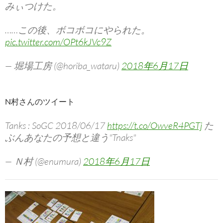
みぃつけた。
……この後、ボコボコにやられた。
pic.twitter.com/OPt6kJVc9Z
— 堀場工房 (@horiba_wataru)
2018年6月17日
N村さんのツイート
Tanks : SoGC 2018/06/17
https://t.co/OwveR4PGTj
た
ぶんあなたの予想と違う"Tnaks"
— Ｎ村 (@enumura)
2018年6月17日