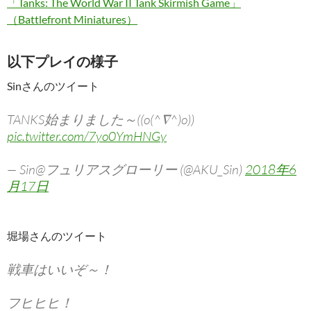
「Tanks: The World War II Tank Skirmish Game」
（Battlefront Miniatures）
以下プレイの様子
Sinさんのツイート
TANKS始まりました～((o(^∇^)o))
pic.twitter.com/7yo0YmHNGy
— Sin@フュリアスグローリー (@AKU_Sin)
2018年6
月17日
堀場さんのツイート
戦車はいいぞ～！
フヒヒヒ！