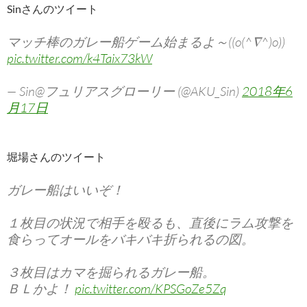
Sinさんのツイート
マッチ棒のガレー船ゲーム始まるよ～((o(^∇^)o))
pic.twitter.com/k4Taix73kW
— Sin@フュリアスグローリー (@AKU_Sin)
2018年6
月17日
堀場さんのツイート
ガレー船はいいぞ！
１枚目の状況で相手を殴るも、直後にラム攻撃を
食らってオールをバキバキ折られるの図。
３枚目はカマを掘られるガレー船。
ＢＬかよ！
pic.twitter.com/KPSGoZe5Zq