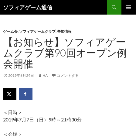
検
ソフィアゲーム通信
索
コ
メインメ
ン
ニュー
テ
ン
ゲーム会
,
ソフィアゲームクラブ
,
告知情報
ツ
【お知らせ】ソフィアゲー
へ
ムクラブ第90回オープン例
ス
キ
会開催
ッ
プ
2019年6月29日
HA
コメントする
＜日時＞
2019年7月7日（日）9時～21時30分
＜会場＞