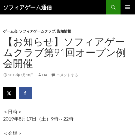
検
ソフィアゲーム通信
索
コ
メインメ
ン
ニュー
テ
ン
ゲーム会
,
ソフィアゲームクラブ
,
告知情報
ツ
【お知らせ】ソフィアゲー
へ
ムクラブ第91回オープン例
ス
キ
会開催
ッ
プ
2019年7月18日
HA
コメントする
＜日時＞
2019年8月17日（土）9時～22時
＜会場＞