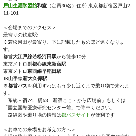
戸山生涯学習館
和室
（定員30名）住所: 東京都新宿区戸山2-
11-101
＜会場までのアクセス＞
最寄りの鉄道駅:
※若松河田が最寄り。下に記載したものほど遠くなりま
す。
都営
大江戸線若松河田駅
から徒歩10分
東京メトロ
副都心線東新宿駅
東京メトロ
東西線早稲田駅
JR山手線
新大久保駅
※
都営バス
を利用すればもう少し近くまで乗り物で来れま
す。
系統－宿74、橋63「新宿ここ・から広場前」もしくは
「国立国際医療研究センター前」で降車ください。
路線図や乗り場の情報は
都バスサイト
が便利です
＜お車での来場をお考えの方へ＞