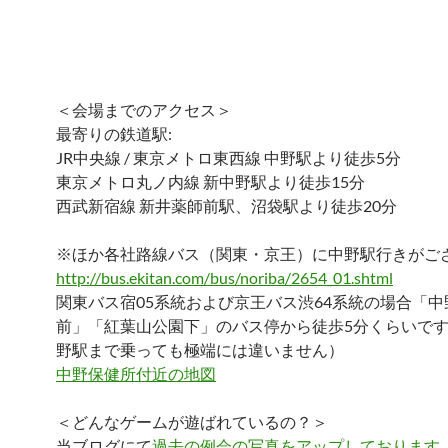
＜会場までのアクセス＞
最寄りの鉄道駅:
JR中央線 / 東京メトロ東西線 中野駅より徒歩5分
東京メトロ丸ノ内線 新中野駅より徒歩15分
西武新宿線 新井薬師前駅、沼袋駅より徒歩20分
※ほか各社路線バス（関東・京王）に中野駅行きがご
http://bus.ekitan.com/bus/noriba/2654_01.shtml
関東バス宿05系統および京王バス渋64系統の場合「中
前」「紅葉山公園下」のバス停から徒歩5分くらいで
野駅まで乗っても極端には違いません）
中野保健所付近の地図
＜どんなゲームが遊ばれているの？＞
当ブログにて
過去の例会の写真をアップしております