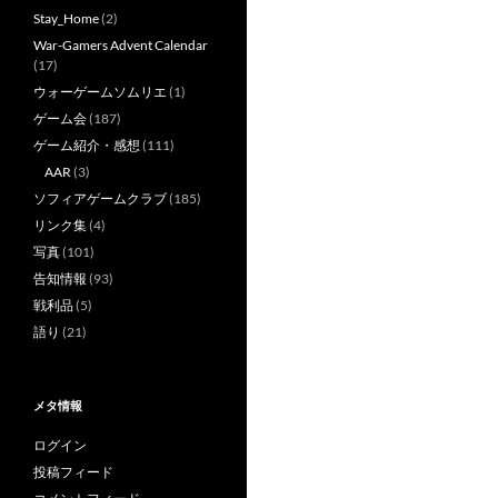
Stay_Home
(2)
War-Gamers Advent Calendar
(17)
ウォーゲームソムリエ
(1)
ゲーム会
(187)
ゲーム紹介・感想
(111)
AAR
(3)
ソフィアゲームクラブ
(185)
リンク集
(4)
写真
(101)
告知情報
(93)
戦利品
(5)
語り
(21)
メタ情報
ログイン
投稿フィード