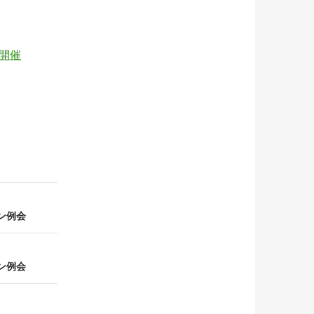
開催
プン例会
プン例会