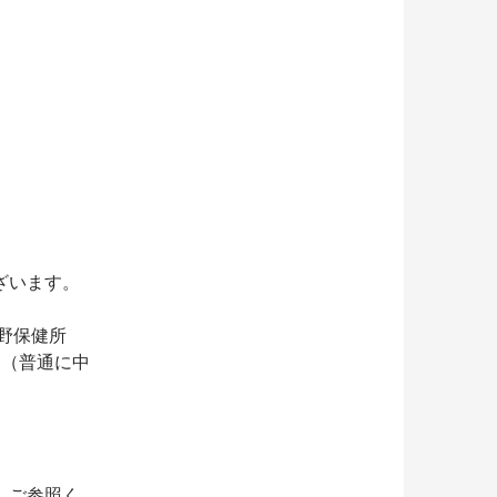
ざいます。
野保健所
す（普通に中
。ご参照く