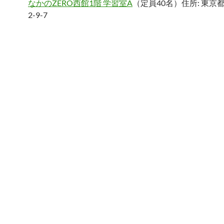
なかのZERO西館1階 学習室A
（定員40名）住所: 東京
2-9-7