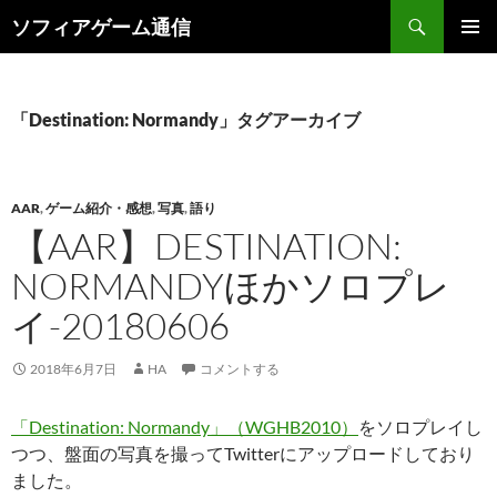
検
ソフィアゲーム通信
索
コ
メインメ
ン
ニュー
テ
ン
「Destination: Normandy」タグアーカイブ
ツ
へ
ス
キ
AAR
,
ゲーム紹介・感想
,
写真
,
語り
ッ
【AAR】DESTINATION:
プ
NORMANDYほかソロプレ
イ-20180606
2018年6月7日
HA
コメントする
「Destination: Normandy」（WGHB2010）
をソロプレイし
つつ、盤面の写真を撮ってTwitterにアップロードしており
ました。