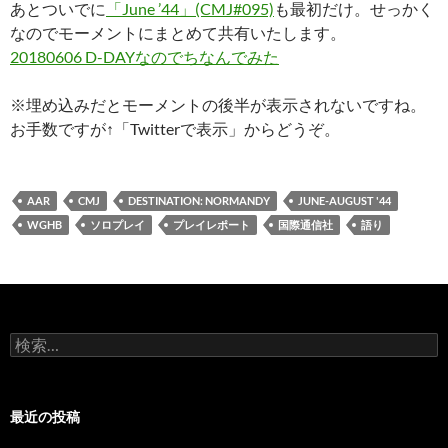
あとついでに
「June ’44」(CMJ#095)
も最初だけ。せっかく
なのでモーメントにまとめて共有いたします。
20180606 D-DAYなのでちなんでみた
※埋め込みだとモーメントの後半が表示されないですね。
お手数ですが↑「Twitterで表示」からどうぞ。
AAR
CMJ
DESTINATION: NORMANDY
JUNE-AUGUST '44
WGHB
ソロプレイ
プレイレポート
国際通信社
語り
検
索:
最近の投稿