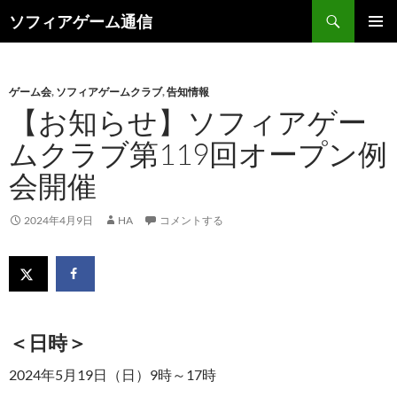
検
ソフィアゲーム通信
索
コ
メインメ
ン
ニュー
テ
ン
ゲーム会
,
ソフィアゲームクラブ
,
告知情報
ツ
【お知らせ】ソフィアゲー
へ
ムクラブ第119回オープン例
ス
キ
会開催
ッ
プ
2024年4月9日
HA
コメントする
＜日時＞
2024年5月19日（日）9時～17時